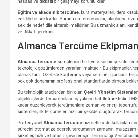
hassas ve dikkatli bir çalışmayı zorunlu kılar.
Eğitim ve akademik tercüme
, kurs materyalleri, ders kita
edildiği bir sektördür. Burada da tercümanlar, alanlarına özgü 
şekilde hedef dile aktarabilmelidirler. Bu uzmanlık alanı, kendi
ve dikkat gerektirir.
Almanca Tercüme Ekipmanla
Almanca tercüme
süreçlerinin hızlı ve etkin bir şekilde ile
teknolojik çözümlerden yararlanılmaktadır. Bu ekipmanlar, ter
olanak tanır. Özellikle konferans veya seminer gibi canlı te
pek çok donanımın professional standartlarda olması beklen
Bu teknolojik araçlardan biri olan
Çeviri Yönetim Sistemle
ölçekli işlerde tercümanların iş yükünü hafifletmektedir. TMS
kadar düzenleyerek tercümanlara zaman ve enerji tasarrufu s
sistemleri, ilk tercümeleri hızlı bir şekilde oluşturarak, t
Profesyonel
Almanca tercüme
hizmetlerinde kullanılan se
sürecini otomatize ederek, tercümanın zamanını muazzam der
şirketler, hızlı ve hatasız çeviriler için Terminoloji Veritabanlar