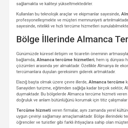
sağlamakta ve kaliteyi yükseltmektedirler.
Kullanılan bu teknolojik araçlar ve ekipmanlar sayesinde,
Alm
profesyonelleşmekte ve müşteri memnuniyeti artırılmaktadır. E
sayesinde, nitelikli ve hızlı tercüme hizmetleri sunulabilmekte
Bölge İllerinde Almanca Te
Günümüzde küresel iletişim ve ticaretin öneminin artmasıyla, di
bağlamda,
Almanca tercüme hizmetleri
, hem iş dünyası h
çözümleri arasında yer almaktadır. Özellikle Almanya ile ekonom
tercümanlara duyulan gereksinim giderek artmaktadır.
Elazığ başta olmak üzere çevre illerde,
Almanca tercüme
k
Sanayiden turizme, eğitimden sağlığa kadar birçok sektör, A
duymaktadır. Bu bölgelerde Almanca tercüme hizmeti veren b
doğruluk ve anlam bütünlüğünü korumak için titiz çalışmalar
Tercüme hizmeti
veren firmalar, aynı zamanda yerel kültürel
uygun çeviriyi sağlamayı amaçlamaktadır. Bölge illerindeki ter
öğrenciler ve turistler gibi farklı ihtiyaçlara sahip olan müşt