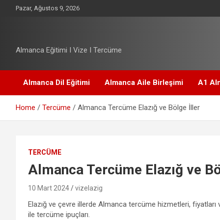
S
Pazar, Ağustos 9, 2026
k
i
p
t
Almanca Eğitimi I Vize I Tercüme
o
c
o
Almanca Dil Eğitimi
Almanca Aile Birleşimi
A1 Alm
n
t
Home
Tercüme
Almanca Tercüme Elazığ ve Bölge İller
e
n
t
TERCÜME
Almanca Tercüme Elazığ ve Böl
10 Mart 2024
vizelazig
Elazığ ve çevre illerde Almanca tercüme hizmetleri, fiyatları 
ile tercüme ipuçları.