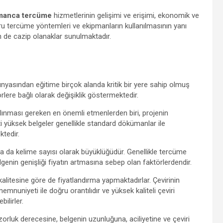
manca tercüme
hizmetlerinin gelişimi ve erişimi, ekonomik ve
ğru tercüme yöntemleri ve ekipmanların kullanılmasının yanı
n de cazip olanaklar sunulmaktadır.
nyasından eğitime birçok alanda kritik bir yere sahip olmuş
lere bağlı olarak değişiklik göstermektedir.
alınması gereken en önemli etmenlerden biri, projenin
ti yüksek belgeler genellikle standard dökümanlar ile
ktedir.
a da kelime sayısı olarak büyüklüğüdür. Genellikle tercüme
genin genişliği fiyatın artmasına sebep olan faktörlerdendir.
kalitesine göre de fiyatlandırma yapmaktadırlar. Çevirinin
nuniyeti ile doğru orantılıdır ve yüksek kaliteli çeviri
ilirler.
orluk derecesine, belgenin uzunluğuna, aciliyetine ve çeviri