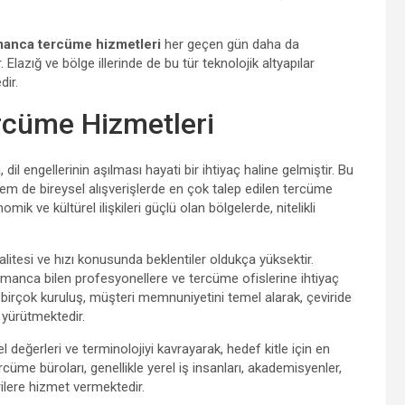
anca tercüme hizmetleri
her geçen gün daha da
lazığ ve bölge illerinde de bu tür teknolojik altyapılar
dir.
rcüme Hizmetleri
l engellerinin aşılması hayati bir ihtiyaç haline gelmiştir. Bu
em de bireysel alışverişlerde en çok talep edilen tercüme
ik ve kültürel ilişkileri güçlü olan bölgelerde, nitelikli
alitesi ve hızı konusunda beklentiler oldukça yüksektir.
lmanca bilen profesyonellere ve tercüme ofislerine ihtiyaç
irçok kuruluş, müşteri memnuniyetini temel alarak, çeviride
 yürütmektedir.
 değerleri ve terminolojiyi kavrayarak, hedef kitle için en
cüme büroları, genellikle yerel iş insanları, akademisyenler,
erilere hizmet vermektedir.