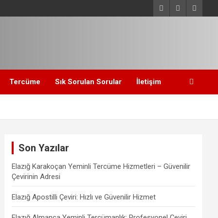
Tercüme
Sık Sorulan Sorular
İletişim
Son Yazılar
Elazığ Karakoçan Yeminli Tercüme Hizmetleri – Güvenilir
Çevirinin Adresi
Elazığ Apostilli Çeviri: Hızlı ve Güvenilir Hizmet
Elazığ Almanca Yeminli Tercümanlık: Profesyonel Çeviri