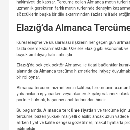
hakimiyeti de kapsar. Tercüme edilen Almanca metin türleri d
uzmanlık gerektiren farklı metin türlerinde deneyim kazanma
sözcüklerin başka bir dile aktarımından fazlasını ifade ettiğinin
Elazığ’da Almanca Tercüme
Küreselleşme ve uluslararası ilişkilerin her geçen gün artması
fazla önem kazanmaktadır. Özelikle Elazığ gibi ekonomik ve 
büyük bir ihtiyaç halini almıştır.
Elazığ
‘da pek çok sektör Almanya ile ticari bağlantılar kurark
alanında da Almanca tercüme hizmetlerine ihtiyaç duyulmaktad
bir rol oynar.
Almanca tercüme hizmetlerinin kalitesi, tercümanın
uzmanlı
yabancılarla iş yaparken veya akademik çalışmalarınızı ulusl
partner bulmak, başarının anahtarlarından biridir.
Bu bağlamda,
Almanca tercüme fiyatları
ve tercüme için uy
tercüme, bazen yüksek maliyetli olabilir; ancak uzun vadede k
alırken fiyat ve kalite dengesi gözetilmeli, makul fiyatlarl
edilmelidir.