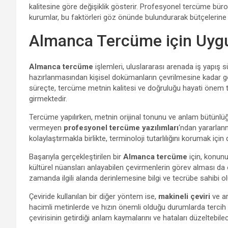
kalitesine göre değişiklik gösterir. Profesyonel tercüme büro
kurumlar, bu faktörleri göz önünde bulundurarak bütçelerine 
Almanca Tercüme için Uyg
Almanca tercüme
işlemleri, uluslararası arenada iş yapış 
hazırlanmasından kişisel dokümanların çevrilmesine kadar gen
süreçte, tercüme metnin kalitesi ve doğruluğu hayati önem t
girmektedir.
Tercüme yapılırken, metnin orijinal tonunu ve anlam bütünlüğ
vermeyen
profesyonel tercüme yazılımları
‘ndan yararlanm
kolaylaştırmakla birlikte, terminoloji tutarlılığını korumak için 
Başarıyla gerçekleştirilen bir
Almanca tercüme
için, konunu
kültürel nüansları anlayabilen çevirmenlerin görev alması da old
zamanda ilgili alanda derinlemesine bilgi ve tecrübe sahibi 
Çeviride kullanılan bir diğer yöntem ise,
makineli çeviri
ve ar
hacimli metinlerde ve hızın önemli olduğu durumlarda tercih
çevirisinin getirdiği anlam kaymalarını ve hataları düzeltebi