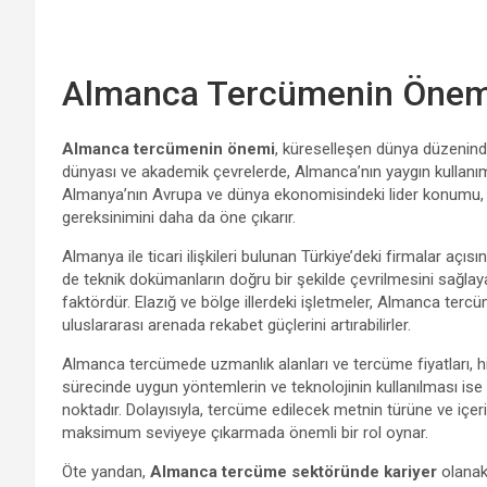
Almanca Tercümenin Önem
Almanca tercümenin önemi
, küreselleşen dünya düzeninde, 
dünyası ve akademik çevrelerde, Almanca’nın yaygın kullanımı, 
Almanya’nın Avrupa ve dünya ekonomisindeki lider konumu,
gereksinimini daha da öne çıkarır.
Almanya ile ticari ilişkileri bulunan Türkiye’deki firmalar açıs
de teknik dokümanların doğru bir şekilde çevrilmesini sağlayarak
faktördür. Elazığ ve bölge illerdeki işletmeler, Almanca ter
uluslararası arenada rekabet güçlerini artırabilirler.
Almanca tercümede uzmanlık alanları ve tercüme fiyatları, hi
sürecinde uygun yöntemlerin ve teknolojinin kullanılması ise
noktadır. Dolayısıyla, tercüme edilecek metnin türüne ve içeri
maksimum seviyeye çıkarmada önemli bir rol oynar.
Öte yandan,
Almanca tercüme sektöründe kariyer
olanakl