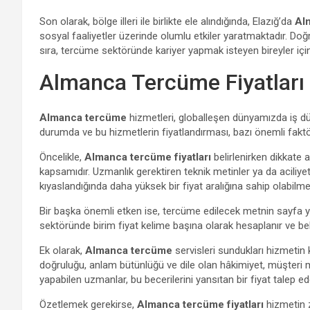
Son olarak, bölge illeri ile birlikte ele alındığında, Elazığ’da
Al
sosyal faaliyetler üzerinde olumlu etkiler yaratmaktadır. Do
sıra, tercüme sektöründe kariyer yapmak isteyen bireyler içi
Almanca Tercüme Fiyatları
Almanca tercüme
hizmetleri, globalleşen dünyamızda iş dü
durumda ve bu hizmetlerin fiyatlandırması, bazı önemli faktör
Öncelikle,
Almanca tercüme fiyatları
belirlenirken dikkate 
kapsamıdır. Uzmanlık gerektiren teknik metinler ya da aciliye
kıyaslandığında daha yüksek bir fiyat aralığına sahip olabilme
Bir başka önemli etken ise, tercüme edilecek metnin sayfa y
sektöründe birim fiyat kelime başına olarak hesaplanır ve bel
Ek olarak,
Almanca tercüme
servisleri sundukları hizmetin 
doğruluğu, anlam bütünlüğü ve dile olan hâkimiyet, müşteri mem
yapabilen uzmanlar, bu becerilerini yansıtan bir fiyat talep edeb
Özetlemek gerekirse,
Almanca tercüme fiyatları
hizmetin z