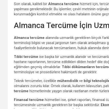
Son olarak, kaliteli bir
Almanca tercüme
hizmeti için, terc
yapılması gerekmektedir. Bu işlemler, çeviri metninin orijina
korunmadığını kontrol etmekte ve olası hataların önüne geç
Almanca Tercüme İçin Uzma
Almanca tercüme
alanında uzmanlık gerektiren birçok fark
terminoloji bilgisi ve yasal jargonun tam olarak anlaşılması 
faaliyetlerinde bulunacak tercümanların, hukuk alanında derin
Tıbbi tercüme
ise başka bir uzmanlık alanıdır ve tercümanlar,
hastane raporlarının, tercüme edildikleri dilden hedef dile do
eğitimden geçmiş olmalıdırlar.
Tıbbi dökümanların tercüm
terminolojiye ve prosedürlere hakimiyeti de gerektirir.
Teknik tercümeler, özellikle
mühendislik
ve
bilgi teknolojil
olmalarını zorunlu kılar. Örnek olarak, kullanım kılavuzları, pa
tercüme
hizmetlerinde yaygın olarak rastlanan metin türleri
Finansal tercüme
hizmetleri ise, şirket raporları, finansal ö
tercümesinde uzmanlık gerektiren bir başka sektördür.
Eko