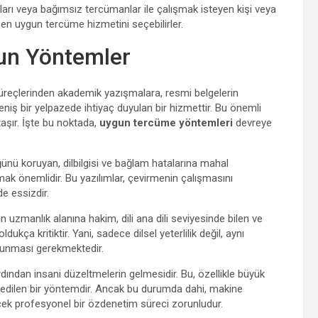
ları veya bağımsız tercümanlar ile çalışmak isteyen kişi veya
en uygun tercüme hizmetini seçebilirler.
un Yöntemler
süreçlerinden akademik yazışmalara, resmi belgelerin
iş bir yelpazede ihtiyaç duyulan bir hizmettir. Bu önemli
aşır. İşte bu noktada,
uygun tercüme yöntemleri
devreye
ünü koruyan, dilbilgisi ve bağlam hatalarına mahal
ak önemlidir. Bu yazılımlar, çevirmenin çalışmasını
de essizdir.
n uzmanlık alanına hakim, dili ana dili seviyesinde bilen ve
ukça kritiktir. Yani, sadece dilsel yeterlilik değil, aynı
olunması gerekmektedir.
dından insani düzeltmelerin gelmesidir. Bu, özellikle büyük
 edilen bir yöntemdir. Ancak bu durumda dahi, makine
lecek profesyonel bir özdenetim süreci zorunludur.