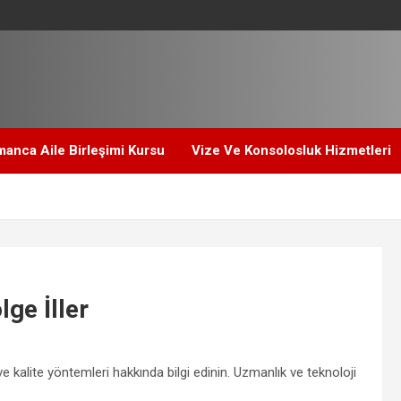
anca Aile Birleşimi Kursu
Vize Ve Konsolosluk Hizmetleri
ge İller
ve kalite yöntemleri hakkında bilgi edinin. Uzmanlık ve teknoloji