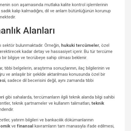
ümenin son aşamasında mutlaka kalite kontrol işlemlerinin
le sadık kalıp kalmadığını, dil ve anlam bütünlüğünün korunup
mektedir.
nlık Alanları
lı sektör bulunmaktadır. Örneğin,
hukuki tercümeler
, özel
gerektirecek kadar detay ve hassasiyet içerir. Bu tür tercüme
 bir bilgiye ve tecrübeye sahip olması beklenir.
 tıbbi belgelerin, araştırma sonuçlarının, ilaç bilgilerinin ve
ğru ve anlaşılır bir şekilde aktarılması konusunda özel bir
esi
, sadece dil becerisini değil, aynı zamanda tıbbi
eri
gibi sahalarda, tercümanların ilgili teknik alanda bilgi sahibi
tentler, teknik şartnameler ve kullanım talimatları,
teknik
ndendir.
zetler, yatırım bilgileri ve bankacılık dökümanlarının
nomik
ve
finansal
kavramların tam manasıyla ifade edilmesi,