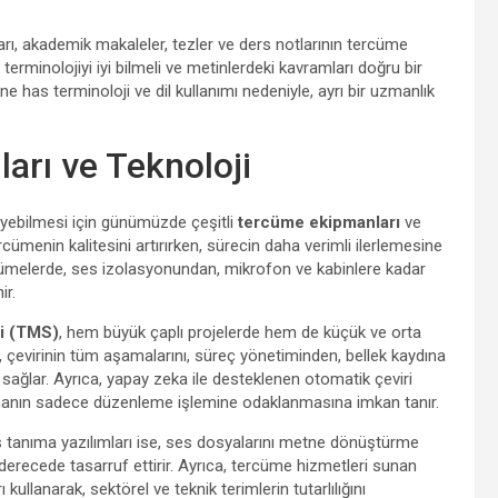
pları, akademik makaleler, tezler ve ders notlarının tercüme
terminolojiyi iyi bilmeli ve metinlerdeki kavramları doğru bir
ne has terminoloji ve dil kullanımı nedeniyle, ayrı bir uzmanlık
rı ve Teknoloji
rleyebilmesi için günümüzde çeşitli
tercüme ekipmanları
ve
cümenin kalitesini artırırken, sürecin daha verimli ilerlemesine
rcümelerde, ses izolasyonundan, mikrofon ve kabinlere kadar
ir.
ri (TMS)
, hem büyük çaplı projelerde hem de küçük ve orta
, çevirinin tüm aşamalarını, süreç yönetiminden, bellek kaydına
ağlar. Ayrıca, yapay zeka ile desteklenen otomatik çeviri
ercümanın sadece düzenleme işlemine odaklanmasına imkan tanır.
s tanıma yazılımları ise, ses dosyalarını metne dönüştürme
ecede tasarruf ettirir. Ayrıca, tercüme hizmetleri sunan
ı kullanarak, sektörel ve teknik terimlerin tutarlılığını